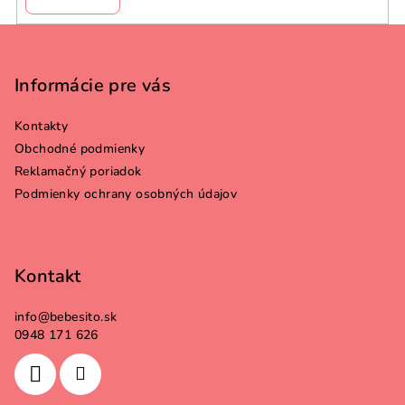
Z
á
p
Informácie pre vás
ä
Kontakty
t
Obchodné podmienky
i
Reklamačný poriadok
e
Podmienky ochrany osobných údajov
Kontakt
info
@
bebesito.sk
0948 171 626