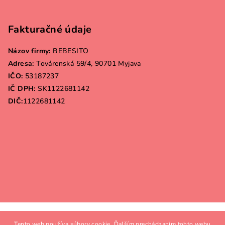
Fakturačné údaje
Názov firmy:
BEBESITO
Adresa:
Továrenská 59/4, 90701 Myjava
IČO:
53187237
IČ DPH:
SK1122681142
DIČ:
1122681142
Copyright 2026
Bebesito.sk
. Všetky práva vyhradené.
Tento web používa súbory cookie. Ďalším prechádzaním tohto webu