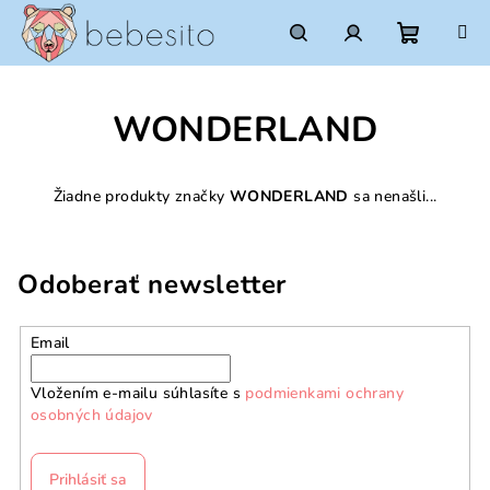
Prejsť
na
obsah
Nákupn
Hľadať
Prihlásenie
WONDERLAND
košík
Žiadne produkty značky
WONDERLAND
sa nenašli...
Odoberať newsletter
Email
Vložením e-mailu súhlasíte s
podmienkami ochrany
osobných údajov
Prihlásiť sa