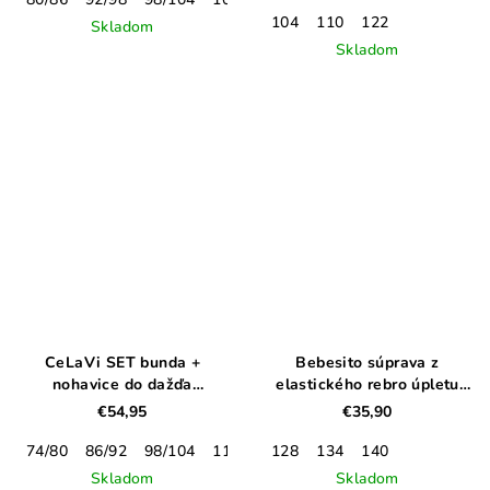
104
110
122
Skladom
Skladom
CeLaVi SET bunda +
Bebesito súprava z
nohavice do dažďa
elastického rebro úpletu
Moonscape
modrá
€54,95
€35,90
74/80
86/92
98/104
116/122
128
128/134
134
140
Skladom
Skladom