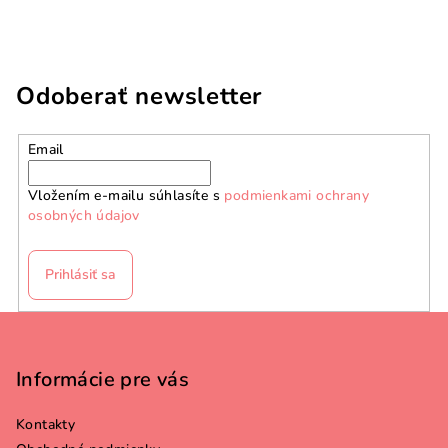
Odoberať newsletter
Email
Vložením e-mailu súhlasíte s
podmienkami ochrany
osobných údajov
Prihlásiť sa
Z
á
p
Informácie pre vás
ä
Kontakty
t