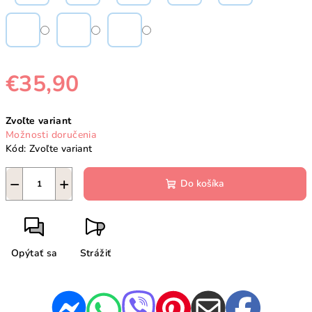
€35,90
Jednotková
Zvoľte variant
cena:
Možnosti doručenia
Kód:
Zvoľte variant
−
+
Do košíka
Opýtať sa
Strážiť