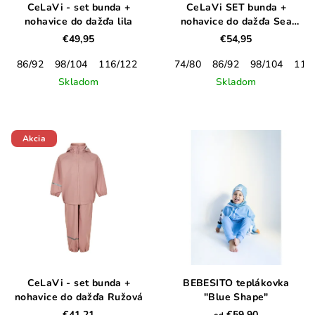
CeLaVi - set bunda +
CeLaVi SET bunda +
nohavice do dažďa lila
nohavice do dažďa Sea
Turtle
€49,95
€54,95
86/92
98/104
116/122
128/134
74/80
86/92
98/104
110
Skladom
Skladom
Akcia
CeLaVi - set bunda +
BEBESITO teplákovka
nohavice do dažďa Ružová
"Blue Shape"
€41,21
€59,90