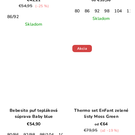
od
€54,95
(–25 %)
80
86
92
98
104
110
86/92
Skladom
Skladom
Akcia
Bebesito puf tepláková
Thermo set EnFant zelené
súprava Baby blue
listy Moss Green
€54,90
€64
od
€79,95
(až –19 %)
80/86
92/98
98/104
104/110
116/122
128/134