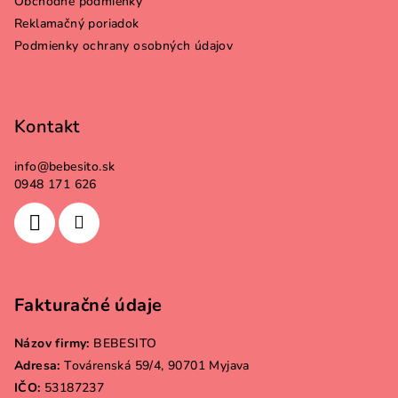
Obchodné podmienky
i
Reklamačný poriadok
e
Podmienky ochrany osobných údajov
Kontakt
info
@
bebesito.sk
0948 171 626
Fakturačné údaje
Názov firmy:
BEBESITO
Adresa:
Továrenská 59/4, 90701 Myjava
IČO:
53187237