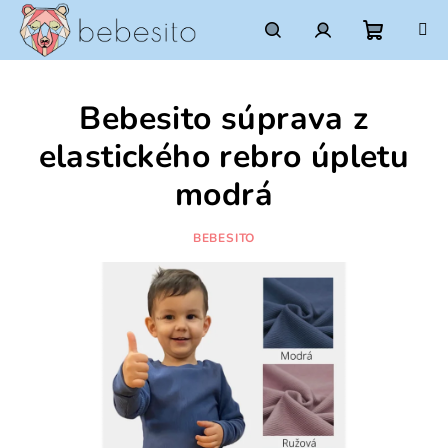
Prejsť
na
obsah
Nákupn
Hľadať
Prihlásenie
Bebesito súprava z
košík
elastického rebro úpletu
modrá
BEBESITO