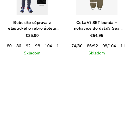
Bebesito súprava z
CeLaVi SET bunda +
elastického rebro úpletu
nohavice do dažďa Sea
modrá
Turtle
€35,90
€54,95
80
86
92
98
104
110
116
74/80
86/92
98/104
110
Skladom
Skladom