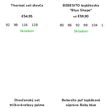
Thermal set-dievča
BEBESITO teplákovka
"Blue Shape"
€54,95
€59,90
od
92
98
116
128
80
86
92
98
104
110
Skladom
Skladom
Dievčenský set
Bebesito puf tepláková
tričko+kraťasy palma
súprava Baby blue