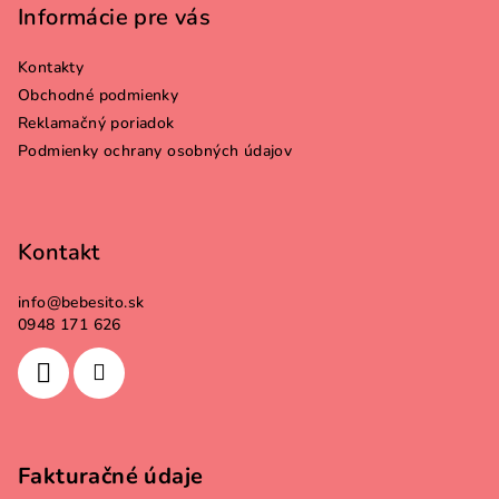
p
Informácie pre vás
ä
Kontakty
t
Obchodné podmienky
i
Reklamačný poriadok
e
Podmienky ochrany osobných údajov
Kontakt
info
@
bebesito.sk
0948 171 626
Fakturačné údaje