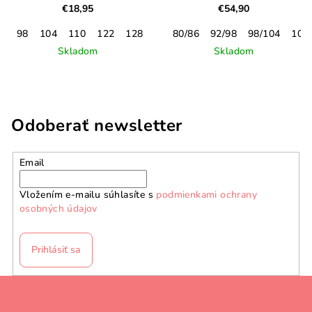
€18,95
€54,90
98
104
110
122
128
134/140
80/86
152
92/98
98/104
104
Skladom
Skladom
Odoberať newsletter
Email
Vložením e-mailu súhlasíte s
podmienkami ochrany
osobných údajov
Prihlásiť sa
Z
á