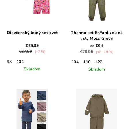
Dievčenský letný set kvet
Thermo set EnFant zelené
listy Moss Green
€25,99
€64
od
€27,99
€79,95
(–7 %)
(až –19 %)
98
104
104
110
122
Skladom
Skladom