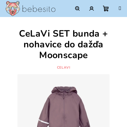
Prejsť
na
obsah
Nákupn
Hľadať
Prihlásenie
CeLaVi SET bunda +
košík
nohavice do dažďa
Moonscape
CELAVI