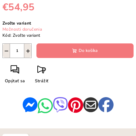
€54,95
Jednotková
Zvoľte variant
cena:
Možnosti doručenia
Kód:
Zvoľte variant
−
+
Do košíka
Opýtať sa
Strážiť