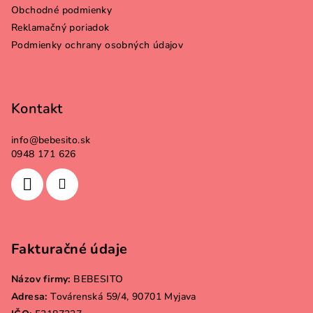
t
Obchodné podmienky
i
Reklamačný poriadok
e
Podmienky ochrany osobných údajov
Kontakt
info
@
bebesito.sk
0948 171 626
Fakturačné údaje
Názov firmy:
BEBESITO
Adresa:
Továrenská 59/4, 90701 Myjava