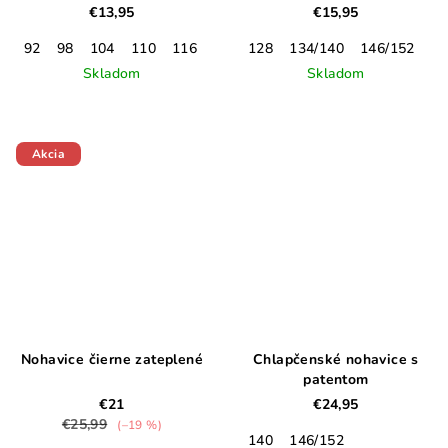
€13,95
€15,95
92
98
104
110
116
122
128
134/140
146/152
15
Skladom
Skladom
Akcia
Nohavice čierne zateplené
Chlapčenské nohavice s
patentom
€21
€24,95
€25,99
(–19 %)
140
146/152