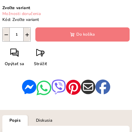
Jednotková
Zvoľte variant
cena:
Možnosti doručenia
Kód:
Zvoľte variant
−
+
Do košíka
Opýtať sa
Strážiť
Popis
Diskusia