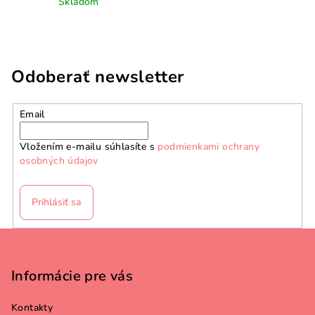
Skladom
Odoberať newsletter
Email
Vložením e-mailu súhlasíte s
podmienkami ochrany
osobných údajov
Prihlásiť sa
Z
á
p
Informácie pre vás
ä
Kontakty