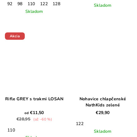
92
98
110
122
128
Skladom
Skladom
Akcia
Rifle GREY s trakmi LOSAN
Nohavice chlapčenské
NathKids zelené
€11,50
€29,90
od
€28,95
(až –60 %)
122
110
Skladom