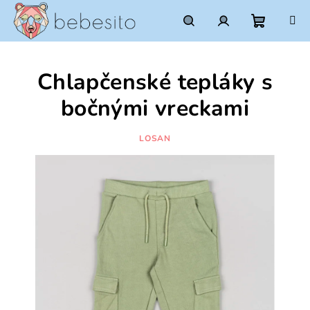
Prejsť
na
obsah
Nákupn
Hľadať
Prihlásenie
Chlapčenské tepláky s
košík
bočnými vreckami
LOSAN