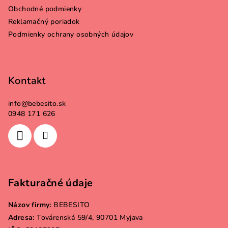
t
Obchodné podmienky
i
Reklamačný poriadok
e
Podmienky ochrany osobných údajov
Kontakt
info
@
bebesito.sk
0948 171 626
Fakturačné údaje
Názov firmy:
BEBESITO
Adresa:
Továrenská 59/4, 90701 Myjava