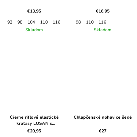
€13,95
€16,95
92
98
104
110
116
122
98
110
116
Skladom
Skladom
Čierne rifľové elastické
Chlapčenské nohavice šedé
kraťasy LOSAN s
regulovaním v páse
€20,95
€27