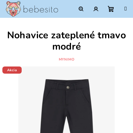
Prejsť
na
obsah
Nákupn
Hľadať
Prihlásenie
Nohavice zateplené tmavo
košík
modré
MYNIMO
Akcia