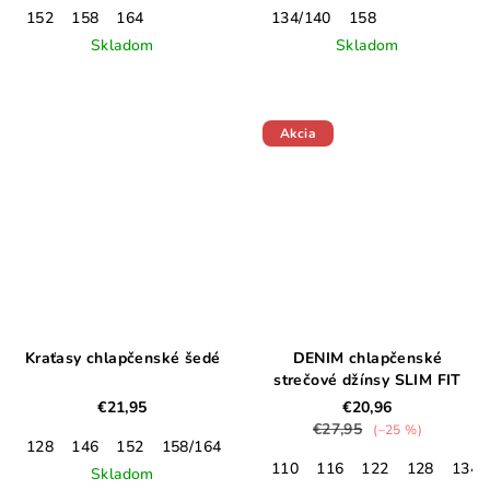
152
158
164
134/140
158
Skladom
Skladom
Akcia
Kraťasy chlapčenské šedé
DENIM chlapčenské
strečové džínsy SLIM FIT
€21,95
€20,96
€27,95
(–25 %)
128
146
152
158/164
110
116
122
128
134
Skladom