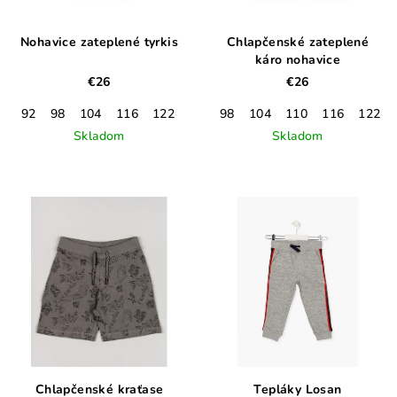
Nohavice zateplené tyrkis
Chlapčenské zateplené
káro nohavice
€26
€26
92
98
104
116
122
128
98
104
110
116
122
Skladom
Skladom
Chlapčenské kraťase
Tepláky Losan