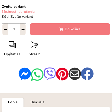
Jednotková
Zvoľte variant
cena:
Možnosti doručenia
Kód:
Zvoľte variant
−
+
Do košíka
Opýtať sa
Strážiť
Popis
Diskusia