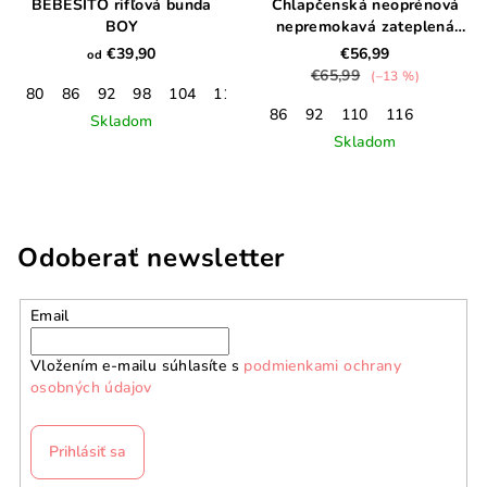
BEBESITO rifľová bunda
Chlapčenská neoprénová
BOY
nepremokavá zateplená
bunda Dino
€39,90
€56,99
od
€65,99
(–13 %)
80
86
92
98
104
110
116
122
128
134
140
86
92
110
116
Skladom
Skladom
Odoberať newsletter
Email
Vložením e-mailu súhlasíte s
podmienkami ochrany
osobných údajov
Prihlásiť sa