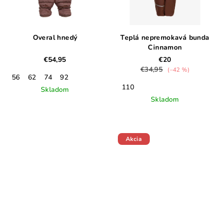
Overal hnedý
Teplá nepremokavá bunda
Cinnamon
€54,95
€20
€34,95
(–42 %)
56
62
74
92
110
Skladom
Skladom
Akcia