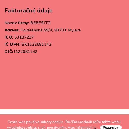
Fakturačné údaje
Názov firmy:
BEBESITO
Adresa:
Továrenská 59/4, 90701 Myjava
IČO:
53187237
IČ DPH:
SK1122681142
DIČ:
1122681142
Copyright 2026
Bebesito.sk
. Všetky práva vyhradené.
Tento web používa súbory cookie. Ďalším prechádzaním tohto webu
Vytvoril Shoptet
vyjadrujete súhlas s ich používaním. Viac informácií
tu
.
Rozumiem