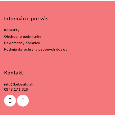
Z
á
p
Informácie pre vás
ä
Kontakty
t
Obchodné podmienky
i
Reklamačný poriadok
e
Podmienky ochrany osobných údajov
Kontakt
info
@
bebesito.sk
0948 171 626