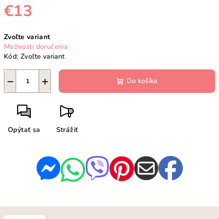
€13
Jednotková
Zvoľte variant
cena:
Možnosti doručenia
Kód:
Zvoľte variant
−
+
Do košíka
Opýtať sa
Strážiť