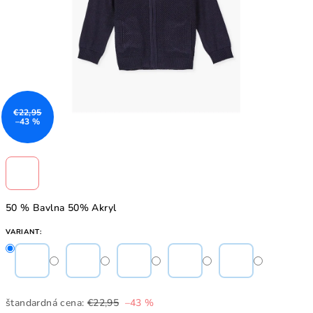
€22,95
–43 %
50 % Bavlna 50% Akryl
VARIANT:
štandardná cena:
€22,95
–43 %