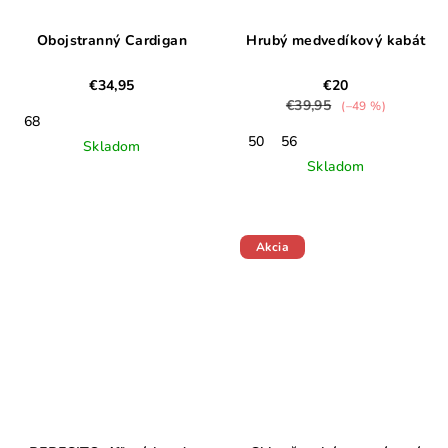
Obojstranný Cardigan
Hrubý medvedíkový kabát
€34,95
€20
€39,95
(–49 %)
68
50
56
Skladom
Skladom
Akcia