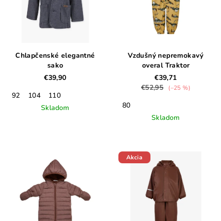
Chlapčenské elegantné
Vzdušný nepremokavý
sako
overal Traktor
€39,90
€39,71
€52,95
(–25 %)
92
104
110
80
Skladom
Skladom
Akcia