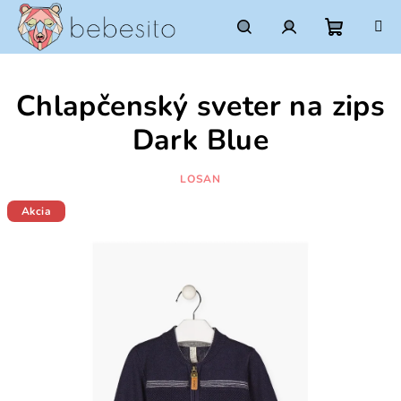
Prejsť
na
obsah
Nákupn
Hľadať
Prihlásenie
Chlapčenský sveter na zips
košík
Dark Blue
LOSAN
Akcia