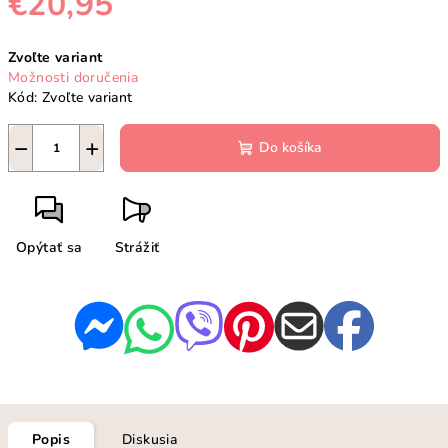
€20,95
Jednotková
Zvoľte variant
cena:
Možnosti doručenia
Kód:
Zvoľte variant
−
+
Do košíka
Opýtať sa
Strážiť
Popis
Diskusia