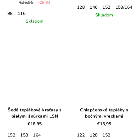
€26,95
(–25 %)
128
146
152
158/164
98
116
Skladom
Skladom
Šedé teplákové kraťasy s
Chlapčenské tepláky s
bielymi šnúrkami LSN
bočnými vreckami
€18,95
€15,95
152
158
164
122
128
152