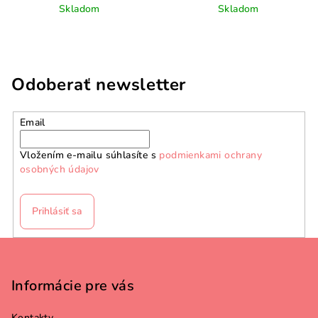
Skladom
Skladom
Odoberať newsletter
Email
Vložením e-mailu súhlasíte s
podmienkami ochrany
osobných údajov
Prihlásiť sa
Z
á
p
Informácie pre vás
ä
Kontakty