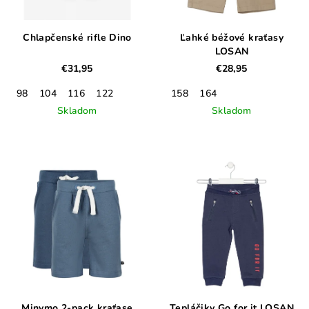
Chlapčenské rifle Dino
Ľahké béžové kraťasy
LOSAN
€31,95
€28,95
98
104
116
122
158
164
Skladom
Skladom
Minymo 2-pack kraťase
Tepláčiky Go for it LOSAN