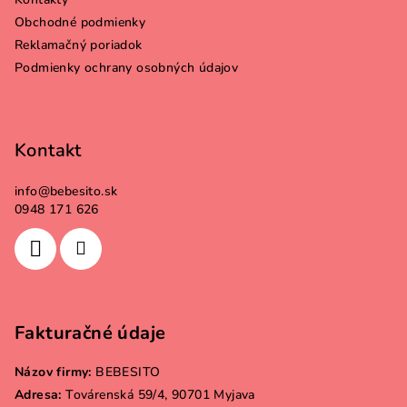
t
Obchodné podmienky
i
Reklamačný poriadok
e
Podmienky ochrany osobných údajov
Kontakt
info
@
bebesito.sk
0948 171 626
Fakturačné údaje
Názov firmy:
BEBESITO
Adresa:
Továrenská 59/4, 90701 Myjava