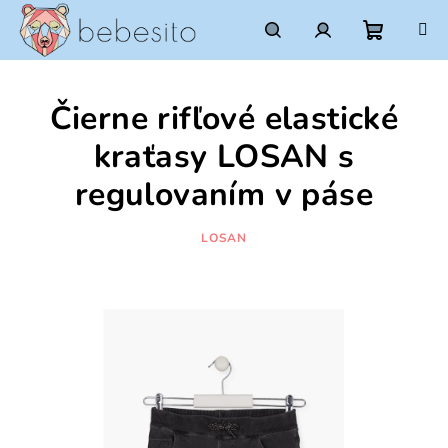
Prejsť
na
obsah
Nákupn
Hľadať
Prihlásenie
Čierne rifľové elastické
košík
kraťasy LOSAN s
regulovaním v páse
LOSAN