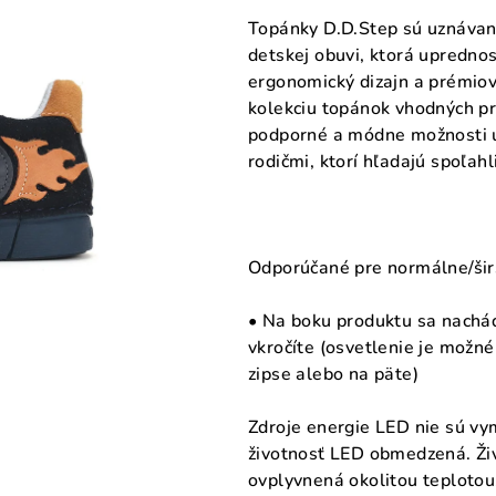
Topánky D.D.Step sú uznávan
detskej obuvi, ktorá uprednos
ergonomický dizajn a prémio
kolekciu topánok vhodných pr
podporné a módne možnosti u
rodičmi, ktorí hľadajú spoľahl
Odporúčané pre normálne/šir
• Na boku produktu sa nachádz
vkročíte (osvetlenie je možn
zipse alebo na päte)
Zdroje energie LED nie sú vym
životnosť LED obmedzená. Ži
ovplyvnená okolitou teplotou