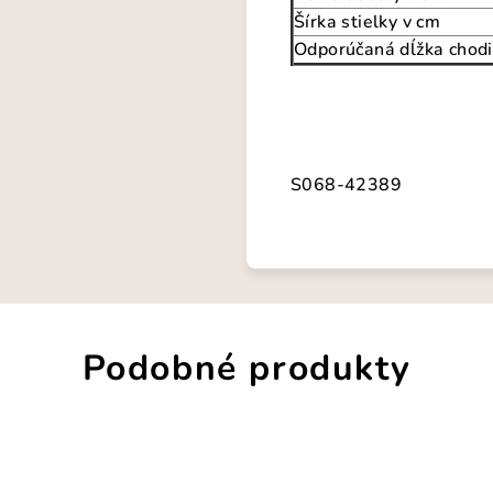
Šírka stielky v cm
Odporúčaná dĺžka chodi
S068-42389
Podobné produkty