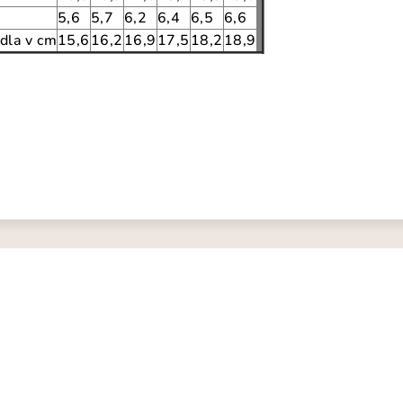
5,6
5,7
6,2
6,4
6,5
6,6
dla v cm
15,6
16,2
16,9
17,5
18,2
18,9