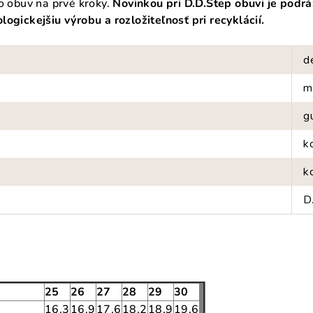
ko obuv na prvé kroky.
Novinkou pri D.D.Step obuvi
je podrá
ogickejšiu výrobu a rozložiteľnosť pri recyklácií.
d
m
g
k
k
D
25
26
27
28
29
30
16,3
16,9
17,6
18,2
18,9
19,6