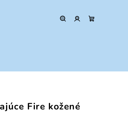
Hľadať
Prihlásenie
Nákupný
košík
kajúce Fire kožené