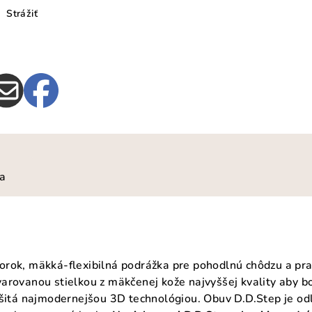
Strážiť
ia
rok, mäkká-flexibilná podrážka pre pohodlnú chôdzu a prak
arovanou stielkou z mäkčenej kože najvyššej kvality aby b
 šitá najmodernejšou 3D technológiou. Obuv D.D.Step je odľa