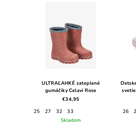
ULTRAĽAHKÉ zateplené
Detsk
gumáčiky Celavi Rose
sveti
€34,95
25
27
32
33
26
Skladom