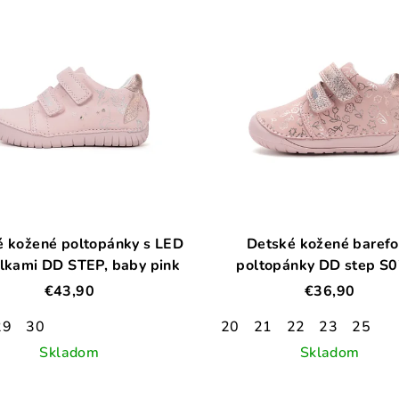
é kožené poltopánky s LED
Detské kožené barefo
elkami DD STEP, baby pink
poltopánky DD step S
52724
€43,90
€36,90
29
30
20
21
22
23
25
Skladom
Skladom