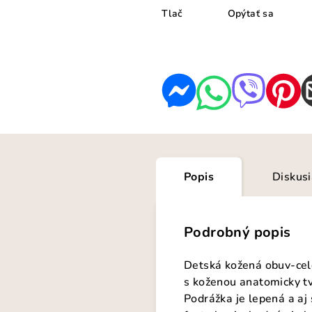
Tlač
Opýtať sa
Popis
Diskus
Podrobný popis
Detská kožená obuv-celo
s koženou anatomicky tv
Podrážka je lepená a aj