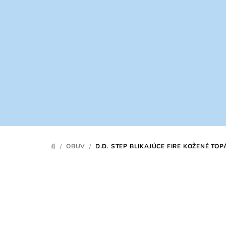
Prejsť
na
obsah
/
OBUV
/
D.D. STEP BLIKAJÚCE FIRE KOŽENÉ TO
DOMOV