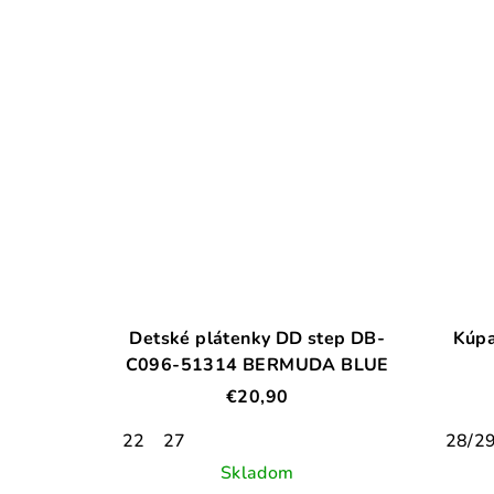
Detské plátenky DD step DB-
Kúpa
C096-51314 BERMUDA BLUE
€20,90
22
27
28/2
Skladom