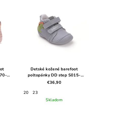
ot
Detské kožené barefoot
070-
poltopánky DD step S015-
52617B
€36,90
20
23
Skladom