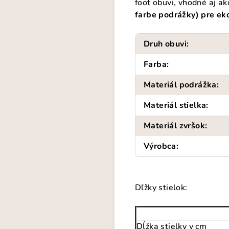
foot obuvi, vhodné aj a
farbe podrážky) pre ekol
Druh obuvi
:
Farba
:
Materiál podrážka
:
Materiál stielka
:
Materiál zvršok
:
Výrobca
:
Dľžky stielok:
Dĺžka stielky v cm