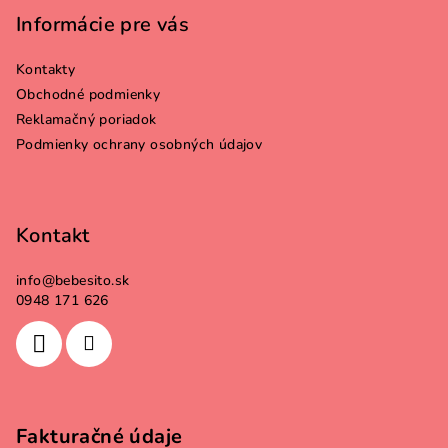
p
Informácie pre vás
ä
Kontakty
t
Obchodné podmienky
i
Reklamačný poriadok
e
Podmienky ochrany osobných údajov
Kontakt
info
@
bebesito.sk
0948 171 626
Fakturačné údaje