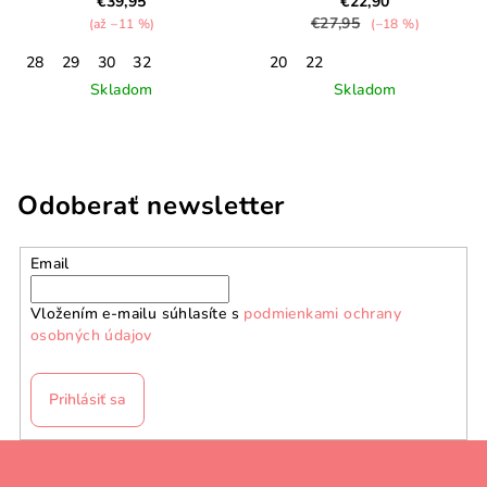
€39,95
€22,90
€27,95
(až –11 %)
(–18 %)
28
29
30
32
20
22
Skladom
Skladom
Odoberať newsletter
Email
Vložením e-mailu súhlasíte s
podmienkami ochrany
osobných údajov
Prihlásiť sa
Z
á