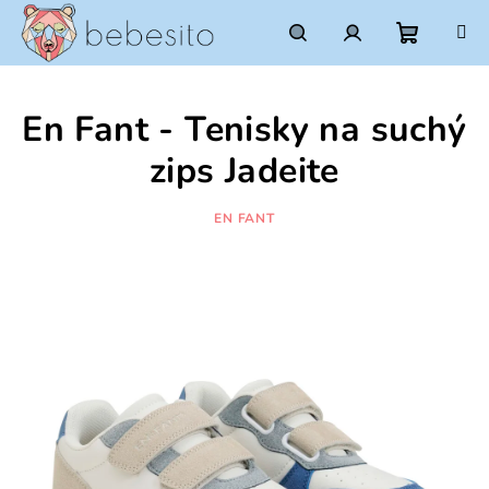
Prejsť
na
obsah
Nákupn
Hľadať
Prihlásenie
En Fant - Tenisky na suchý
košík
zips Jadeite
EN FANT