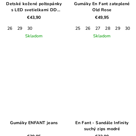
Detské kožené poltopánky
Gumáky En Fant zateplené
s LED svetielkami DD
Old Rose
STEP, baby pink
€43,90
€49,95
26
29
30
25
26
27
28
29
30
Skladom
Skladom
Gumáky ENFANT jeans
En Fant - Sandále Infinity
suchý zips modré