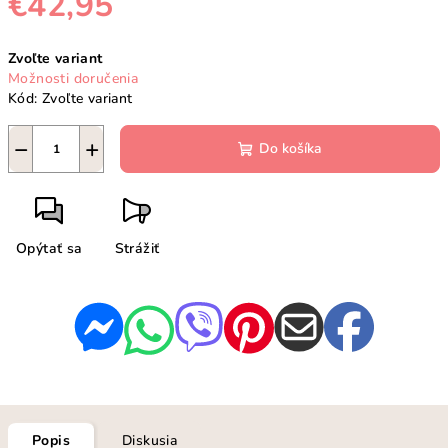
€42,95
Jednotková
Zvoľte variant
cena:
Možnosti doručenia
Kód:
Zvoľte variant
−
+
Do košíka
Opýtať sa
Strážiť
Popis
Diskusia