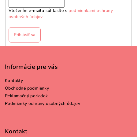
Vložením e-mailu súhlasíte s
podmienkami ochrany
osobných údajov
Prihlásiť sa
Z
á
p
Informácie pre vás
ä
Kontakty
t
Obchodné podmienky
i
Reklamačný poriadok
e
Podmienky ochrany osobných údajov
Kontakt