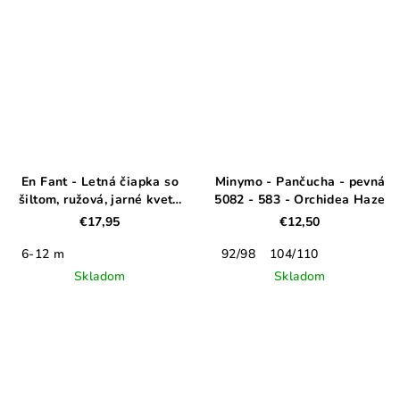
En Fant - Letná čiapka so
Minymo - Pančucha - pevná
šiltom, ružová, jarné kvety,
5082 - 583 - Orchidea Haze
s UV fitrom
€17,95
€12,50
6-12 m
92/98
104/110
Skladom
Skladom