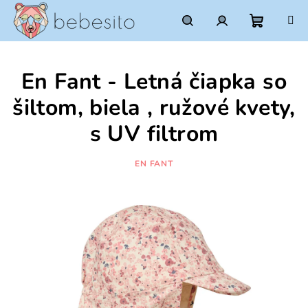
Prejsť
na
obsah
Nákupn
Hľadať
Prihlásenie
En Fant - Letná čiapka so
košík
šiltom, biela , ružové kvety,
s UV filtrom
EN FANT