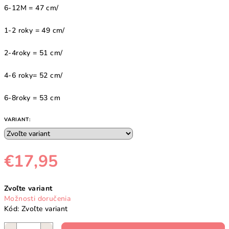
6-12M = 47 cm/
1-2 roky = 49 cm/
2-4roky = 51 cm/
4-6 roky= 52 cm/
6-8roky = 53 cm
VARIANT:
€17,95
Jednotková
Zvoľte variant
cena:
Možnosti doručenia
Kód:
Zvoľte variant