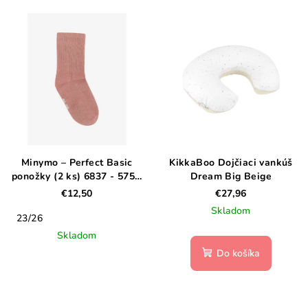
Minymo – Perfect Basic
KikkaBoo Dojčiaci vankúš
ponožky (2 ks) 6837 - 575 -
Dream Big Beige
Popolavá ruža
€12,50
€27,96
Skladom
23/26
Skladom
Do košíka