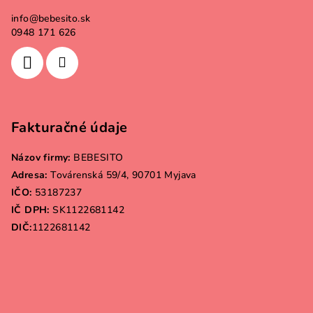
info
@
bebesito.sk
0948 171 626
Fakturačné údaje
Názov firmy:
BEBESITO
Adresa:
Továrenská 59/4, 90701 Myjava
IČO:
53187237
IČ DPH:
SK1122681142
DIČ:
1122681142