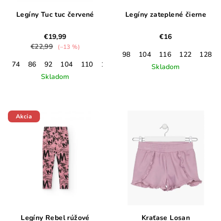
Legíny Tuc tuc červené
Legíny zateplené čierne
€19,99
€16
€22,99
(–13 %)
98
104
116
122
128
74
86
92
104
110
122
128
Skladom
Skladom
Akcia
Legíny Rebel rúžové
Kraťase Losan