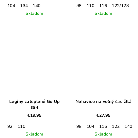
104
134
140
98
110
116
122/128
Skladom
Skladom
Legíny zateplené Go Up
Nohavice na voľný čas žltá
Girl
€19,95
€27,95
92
110
98
104
116
122
140
Skladom
Skladom