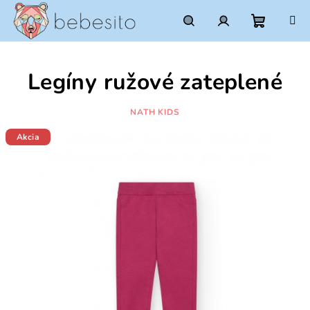
Prejsť
na
obsah
Nákupn
Hľadať
Prihlásenie
Legíny ružové zateplené
košík
NATH KIDS
Akcia