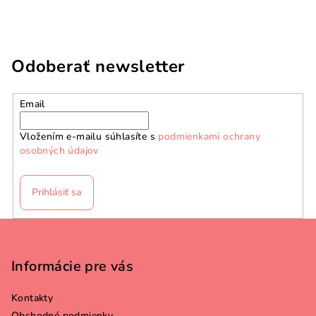
Odoberať newsletter
Email
Vložením e-mailu súhlasíte s
podmienkami ochrany
osobných údajov
Prihlásiť sa
Z
á
p
Informácie pre vás
ä
Kontakty
t
Obchodné podmienky