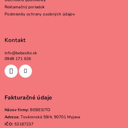
i
Reklamačný poriadok
e
Podmienky ochrany osobných údajov
Kontakt
info
@
bebesito.sk
0948 171 626
Fakturačné údaje
Názov firmy:
BEBESITO
Adresa:
Továrenská 59/4, 90701 Myjava
IČO:
53187237