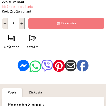
Zvoľte variant
cena:
Možnosti doručenia
Kód:
Zvoľte variant
−
+
Do košíka
Opýtať sa
Strážiť
Popis
Diskusia
Podrobný popis