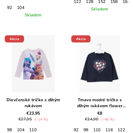
122
128
152
158
164
92
104
Skladom
Skladom
Akcia
Akcia
Dievčenské tričko s dlhým
Tmavo modré tričko s
rukávom
dlhým rukávom flower
heart
€23,95
€8
€27,95
€14,90
(–14 %)
(–46 %)
98
104
110
92
98
110
116
122