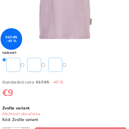
€17,95
–49 %
VARIANT:
štandardná cena:
€17,95
–49 %
€9
Jednotková
Zvoľte variant
cena:
Možnosti doručenia
Kód:
Zvoľte variant