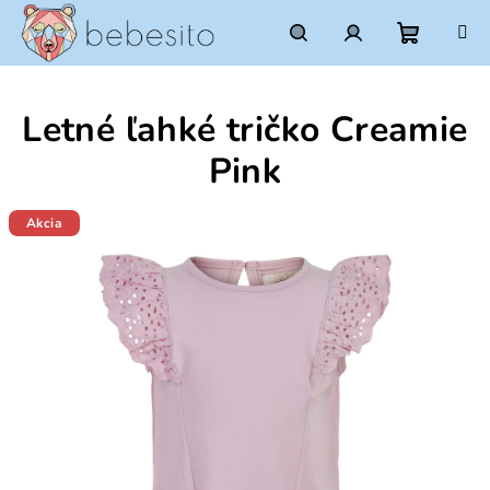
Prejsť
na
obsah
Nákupn
Hľadať
Prihlásenie
Letné ľahké tričko Creamie
košík
Pink
Akcia