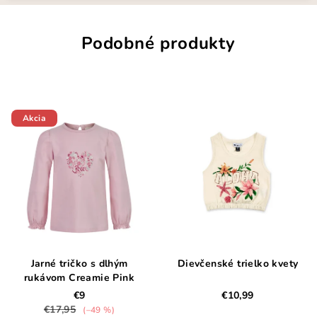
Podobné produkty
Akcia
Jarné tričko s dlhým
Dievčenské trielko kvety
rukávom Creamie Pink
€9
€10,99
€17,95
(–49 %)