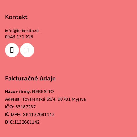
Kontakt
info
@
bebesito.sk
0948 171 626
Fakturačné údaje
Názov firmy:
BEBESITO
Adresa:
Továrenská 59/4, 90701 Myjava
IČO:
53187237
IČ DPH:
SK1122681142
DIČ:
1122681142