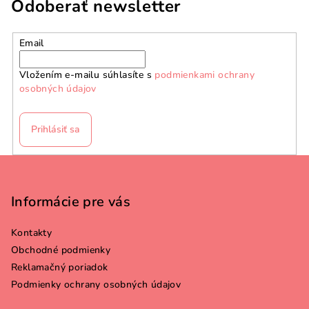
Odoberať newsletter
Email
Vložením e-mailu súhlasíte s
podmienkami ochrany
osobných údajov
Prihlásiť sa
Z
á
p
Informácie pre vás
ä
Kontakty
t
Obchodné podmienky
i
Reklamačný poriadok
e
Podmienky ochrany osobných údajov