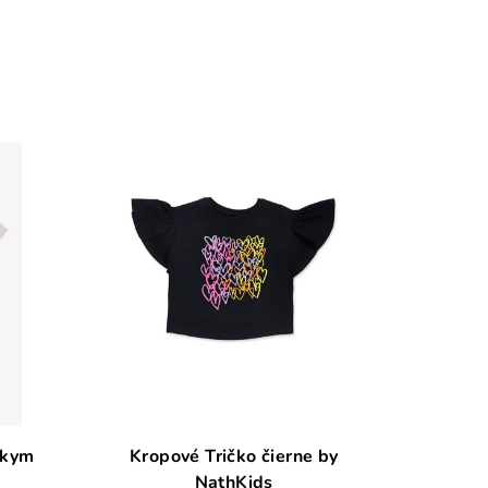
tkym
Kropové Tričko čierne by
NathKids