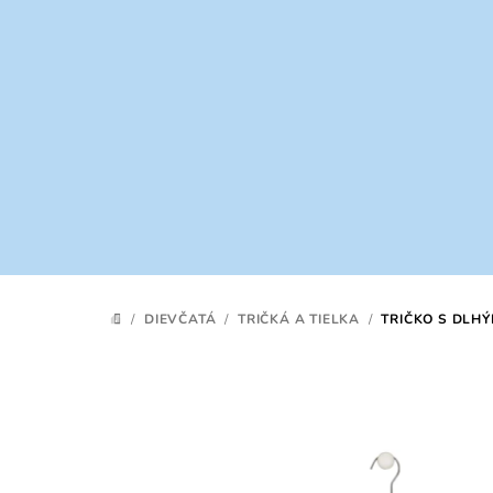
Prejsť
na
obsah
/
DIEVČATÁ
/
TRIČKÁ A TIELKA
/
TRIČKO S DLH
DOMOV