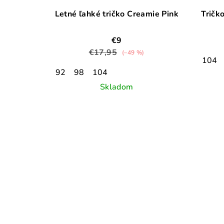
Letné ľahké tričko Creamie Pink
Tričk
€9
€17,95
(–49 %)
104
92
98
104
Skladom