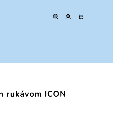
Hľadať
Prihlásenie
Nákupný
košík
ým rukávom ICON