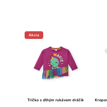
Akcia
Tričko s dlhým rukávom dráčik
Kropov