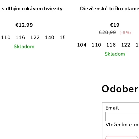
o s dlhým rukávom hviezdy
Dievčenské tričko plam
€12,99
€19
€20,99
(–9 %)
110
116
122
140
152
104
110
116
122
1
Skladom
Skladom
Odober
Email
Vložením e-ma