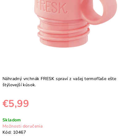
Náhradný vrchnák FRESK spraví z vašej termofľaše ešte
štýlovejší kúsok.
€5,99
Jednotková
Skladom
cena:
Možnosti doručenia
Kód:
10467