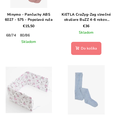
Minymo - Pančuchy ABS
KiETLA CraZyg-Zag slnečné
6027 - 575 - Popolavá ruža
okuliare BuZZ 4-6 rokov-
Salvia stripe
€15,50
€36
Skladom
68/74
80/86
Skladom
Do košíka