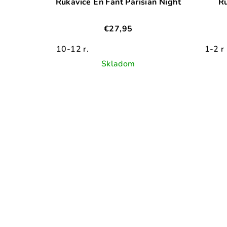
Rukavice En Fant Parisian Night
€27,95
10-12 r.
1-2 r
Skladom