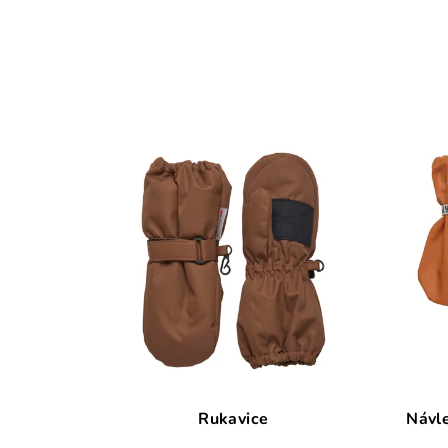
Rukavice
Návl