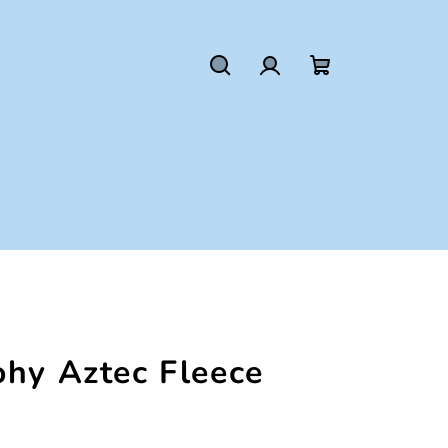
Hľadať
Prihlásenie
Nákupný
košík
ohy Aztec Fleece