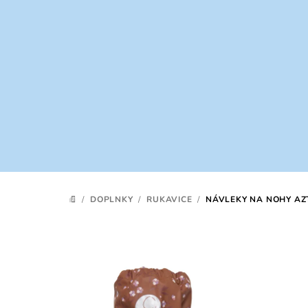
Prejsť
na
obsah
/
DOPLNKY
/
RUKAVICE
/
NÁVLEKY NA NOHY AZ
DOMOV