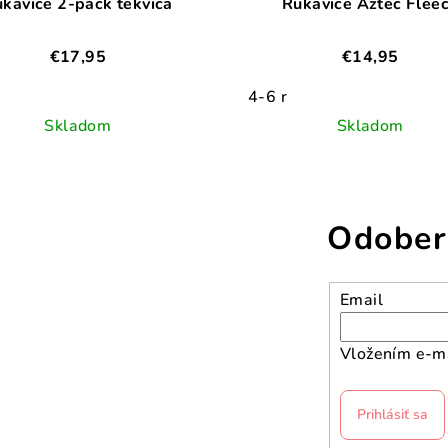
Rukavice 2-pack tekvica
Rukavice Aztec Flee
€17,95
€14,95
4-6 r
Skladom
Skladom
Odober
Email
Vložením e-ma
Prihlásiť sa