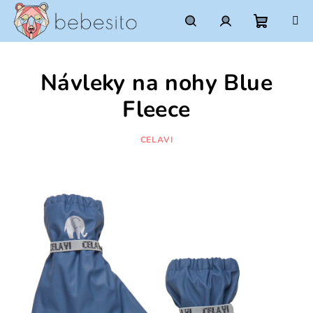
Prejsť
na
obsah
Nákupn
Hľadať
Prihlásenie
Návleky na nohy Blue
košík
Fleece
CELAVI