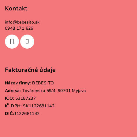
Kontakt
info
@
bebesito.sk
0948 171 626
Fakturačné údaje
Názov firmy:
BEBESITO
Adresa:
Továrenská 59/4, 90701 Myjava
IČO:
53187237
IČ DPH:
SK1122681142
DIČ:
1122681142