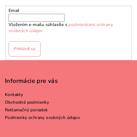
Email
Vložením e-mailu súhlasíte s
podmienkami ochrany
osobných údajov
Prihlásiť sa
Z
á
p
Informácie pre vás
ä
Kontakty
t
Obchodné podmienky
i
Reklamačný poriadok
e
Podmienky ochrany osobných údajov