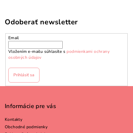
Odoberať newsletter
Email
Vložením e-mailu súhlasíte s
podmienkami ochrany
osobných údajov
Prihlásiť sa
Z
á
p
Informácie pre vás
ä
Kontakty
t
Obchodné podmienky
i