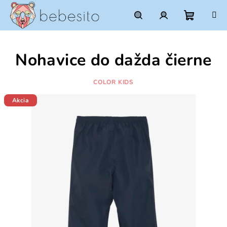
Prejsť
na
obsah
Nákupn
Hľadať
Prihlásenie
Nohavice do dažda čierne
košík
COLOR KIDS
Akcia