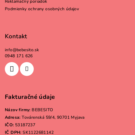
Reklamačný poriadok
e
Podmienky ochrany osobných údajov
Kontakt
info
@
bebesito.sk
0948 171 626
Fakturačné údaje
Názov firmy:
BEBESITO
Adresa:
Továrenská 59/4, 90701 Myjava
IČO:
53187237
IČ DPH:
SK1122681142