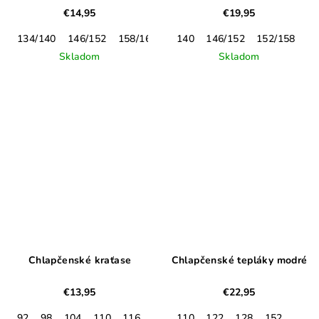
€14,95
€19,95
134/140
146/152
158/164
170
140
146/152
152/158
Skladom
Skladom
Chlapčenské kraťase
Chlapčenské tepláky modré
€13,95
€22,95
92
98
104
110
116
122
110
122
128
152