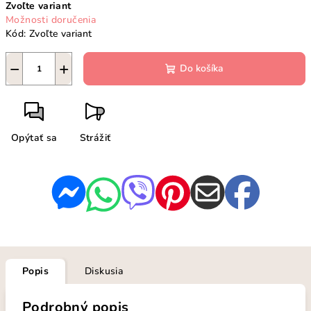
Zvoľte variant
cena:
Možnosti doručenia
Kód:
Zvoľte variant
−
+
Do košíka
Opýtať sa
Strážiť
Popis
Diskusia
Podrobný popis