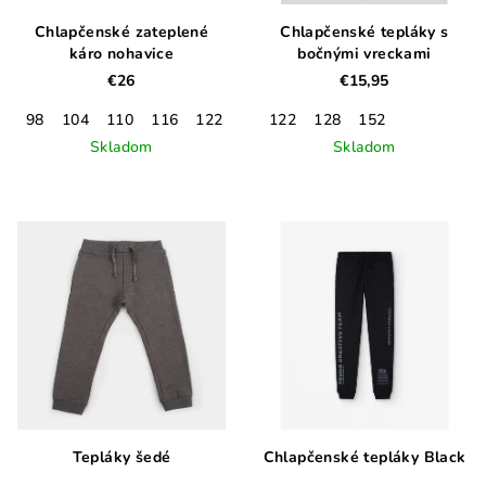
Chlapčenské zateplené
Chlapčenské tepláky s
káro nohavice
bočnými vreckami
€26
€15,95
98
104
110
116
122
128
122
128
152
Skladom
Skladom
Tepláky šedé
Chlapčenské tepláky Black