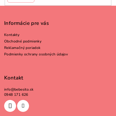
Z
á
p
Informácie pre vás
ä
Kontakty
t
Obchodné podmienky
i
Reklamačný poriadok
e
Podmienky ochrany osobných údajov
Kontakt
info
@
bebesito.sk
0948 171 626