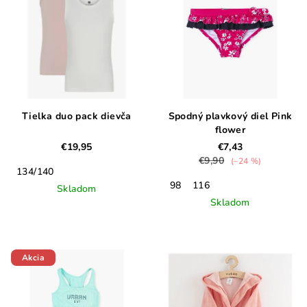
Tielka duo pack dievča
Spodný plavkový diel Pink
flower
€19,95
€7,43
€9,90
(–24 %)
134/140
98
116
Skladom
Skladom
Akcia