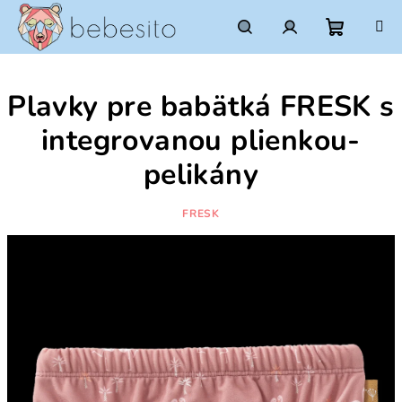
Prejsť
na
obsah
Nákupn
Hľadať
Prihlásenie
Plavky pre babätká FRESK s
košík
integrovanou plienkou-
pelikány
FRESK