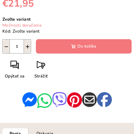
€21,95
Jednotková
Zvoľte variant
cena:
Možnosti doručenia
Kód:
Zvoľte variant
−
+
Do košíka
Opýtať sa
Strážiť
Popis
Diskusia