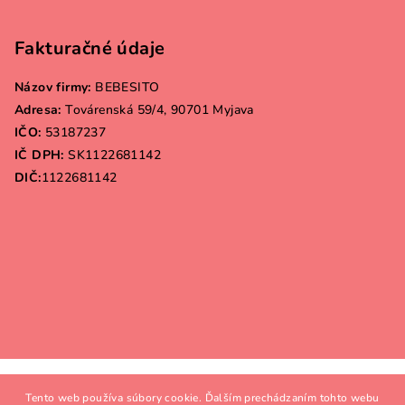
Fakturačné údaje
Názov firmy:
BEBESITO
Adresa:
Továrenská 59/4, 90701 Myjava
IČO:
53187237
IČ DPH:
SK1122681142
DIČ:
1122681142
Copyright 2026
Bebesito.sk
. Všetky práva vyhradené.
Tento web používa súbory cookie. Ďalším prechádzaním tohto webu