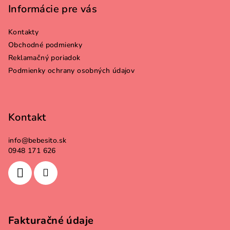
p
Informácie pre vás
ä
Kontakty
t
Obchodné podmienky
i
Reklamačný poriadok
e
Podmienky ochrany osobných údajov
Kontakt
info
@
bebesito.sk
0948 171 626
Fakturačné údaje