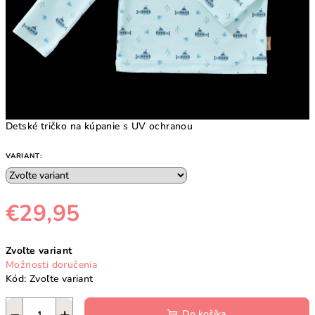
Detské tričko na kúpanie s UV ochranou
VARIANT:
€29,95
Jednotková
Zvoľte variant
cena:
Možnosti doručenia
Kód:
Zvoľte variant
−
+
Do košíka