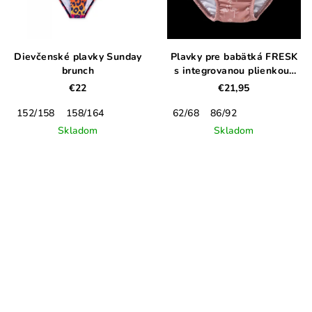
Dievčenské plavky Sunday
Plavky pre babätká FRESK
brunch
s integrovanou plienkou-
pelikány
€22
€21,95
152/158
158/164
62/68
86/92
Skladom
Skladom