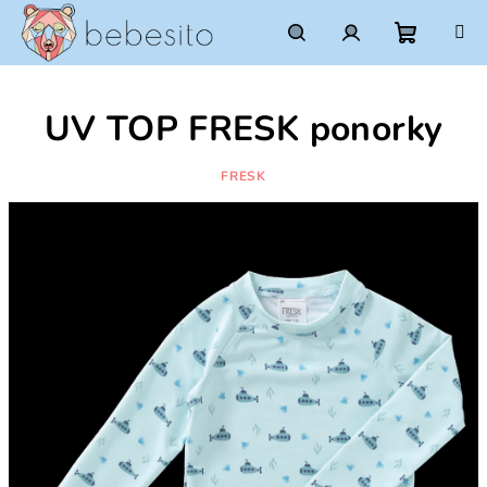
Prejsť
na
obsah
Nákupn
Hľadať
Prihlásenie
UV TOP FRESK ponorky
košík
FRESK