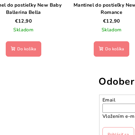
nel do postieľky New Baby
Mantinel do postieľky Ne
Ballerina Bella
Romance
€12,90
€12,90
Skladom
Skladom
Do košíka
Do košíka
Odober
Email
Vložením e-ma
Prihlásiť sa