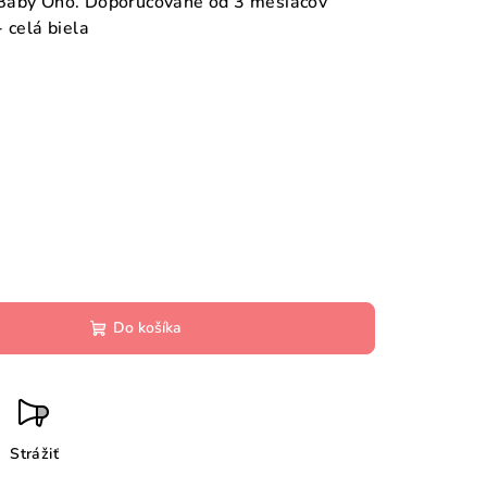
 Baby Ono. Doporučované od 3 mesiacov
 celá biela
Do košíka
Strážiť