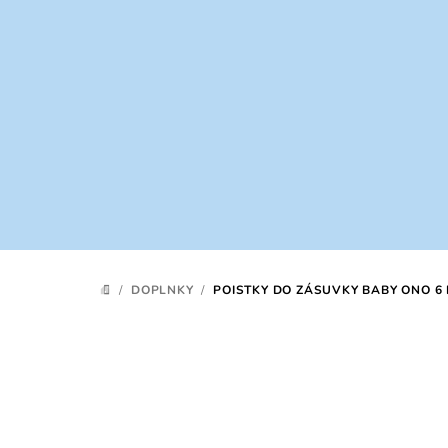
Prejsť
na
obsah
/
DOPLNKY
/
POISTKY DO ZÁSUVKY BABY ONO 6 K
DOMOV