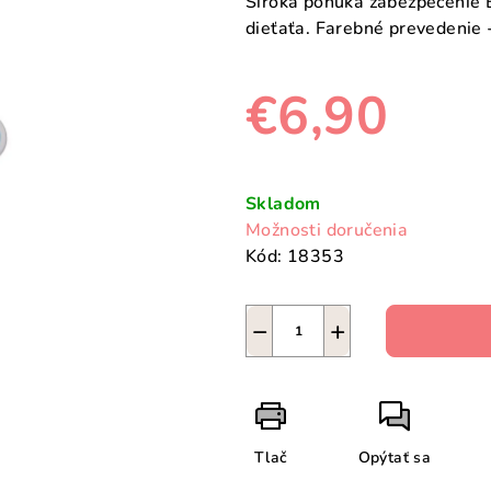
Široká ponuka zabezpečenie
dieťaťa. Farebné prevedenie -
€6,90
Jednotková
cena:
Skladom
Možnosti doručenia
Kód:
18353
−
+
Tlač
Opýtať sa