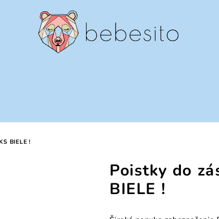
S BIELE !
Poistky do z
BIELE !