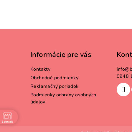
Z
á
Informácie pre vás
Kont
p
ä
Kontakty
info
@
b
t
0948 
Obchodné podmienky
Reklamačný poriadok
i
Podmienky ochrany osobných
e
údajov
Zobraziť
e