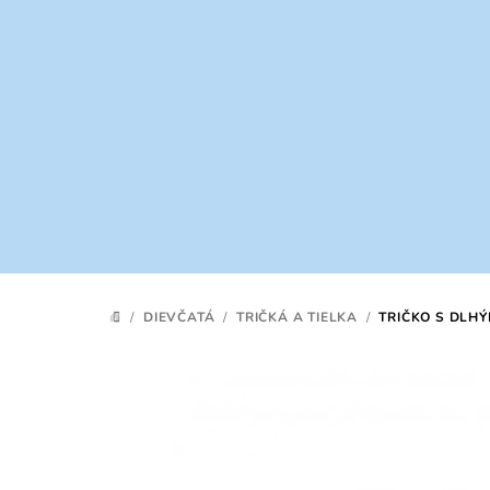
Prejsť
na
obsah
/
DIEVČATÁ
/
TRIČKÁ A TIELKA
/
TRIČKO S DLH
DOMOV