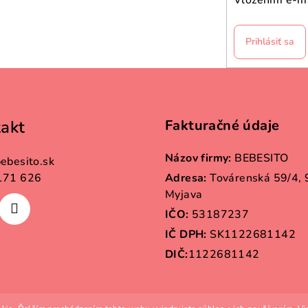
Vložením e-ma
Prihlásiť sa
akt
Fakturačné údaje
Názov firmy:
BEBESITO
ebesito.sk
171 626
Adresa:
Továrenská 59/4,
Myjava
IČO:
53187237
IČ DPH:
SK1122681142
DIČ:
1122681142