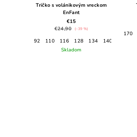
Tričko s volánikovým vreckom
EnFant
€15
€24,90
(–39 %)
170
92
110
116
128
134
140
Skladom