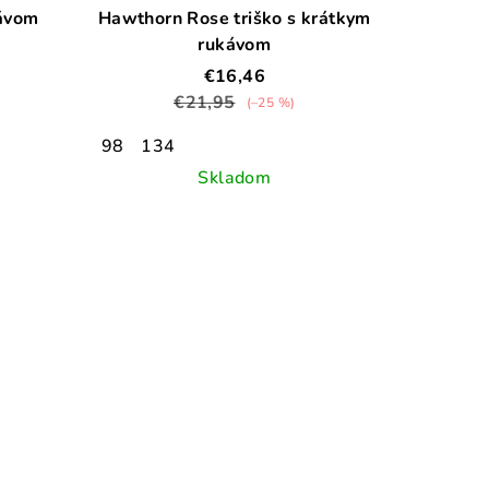
kávom
Hawthorn Rose triško s krátkym
rukávom
€16,46
€21,95
(–25 %)
98
134
Skladom