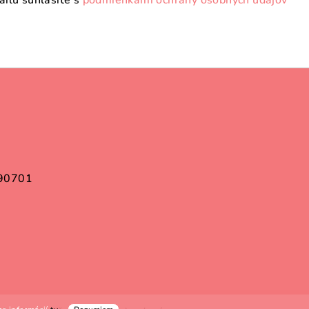
ilu súhlasíte s
podmienkami ochrany osobných údajov
 90701