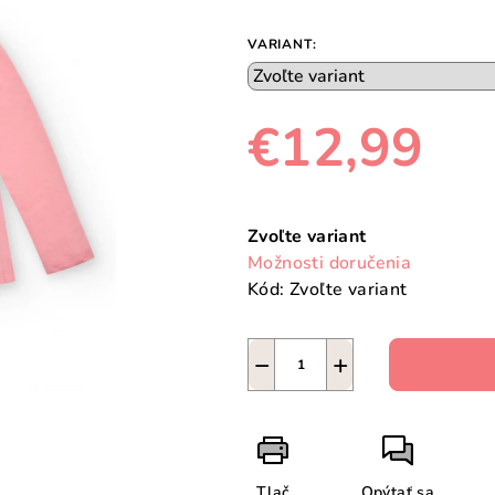
VARIANT:
€12,99
Jednotková
cena:
Zvoľte variant
Možnosti doručenia
Kód:
Zvoľte variant
−
+
Tlač
Opýtať sa