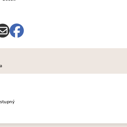
ia
ostupný