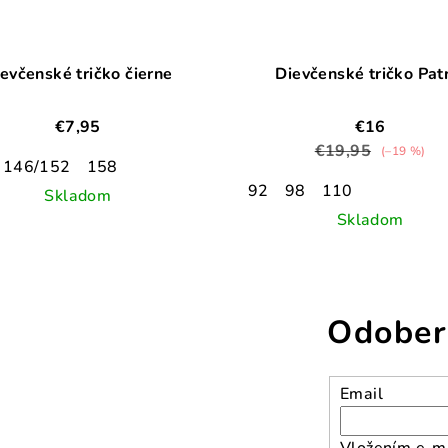
evčenské tričko čierne
Dievčenské tričko Pat
€7,95
€16
€19,95
(–19 %)
146/152
158
92
98
110
Skladom
Skladom
Odober
Email