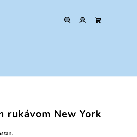
Hľadať
Prihlásenie
Nákupný
košík
ým rukávom New York
astan.