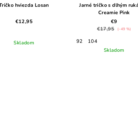
Tričko hviezda Losan
Jarné tričko s dlhým ru
Creamie Pink
€12,95
€9
€17,95
(–49 %)
92
104
Skladom
Skladom