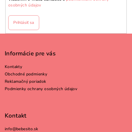
osobných údajov
Prihlásiť sa
Z
á
p
Informácie pre vás
ä
Kontakty
t
Obchodné podmienky
i
Reklamačný poriadok
e
Podmienky ochrany osobných údajov
Kontakt
info
@
bebesito.sk