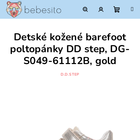
Prejsť
na
obsah
Nákupn
Hľadať
Prihlásenie
Detské kožené barefoot
košík
poltopánky DD step, DG-
S049-61112B, gold
D.D.STEP