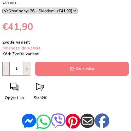
VARIANT:
€41,90
Jednotková
Zvoľte variant
cena:
Možnosti doručenia
Kód:
Zvoľte variant
−
+
Do košíka
Opýtať sa
Strážiť