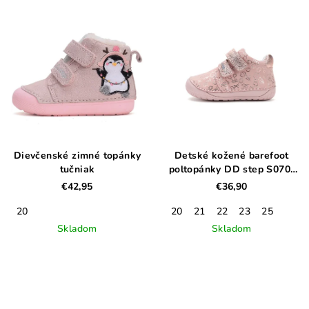
Dievčenské zimné topánky
Detské kožené barefoot
tučniak
poltopánky DD step S070-
52724
€42,95
€36,90
20
20
21
22
23
25
Skladom
Skladom