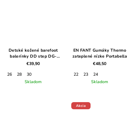
Detské kožené barefoot
EN FANT Gumáky Thermo
balerínky DD step DG-
zateplené nízke Portabella
H063-51185AM
€39,90
€48,50
26
28
30
22
23
24
Skladom
Skladom
Akcia