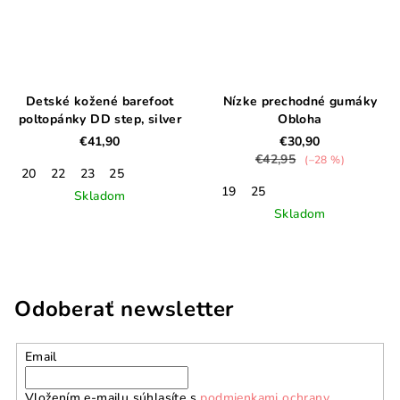
Detské kožené barefoot
Nízke prechodné gumáky
poltopánky DD step, silver
Obloha
€41,90
€30,90
€42,95
(–28 %)
20
22
23
25
19
25
Skladom
Skladom
Odoberať newsletter
Email
Vložením e-mailu súhlasíte s
podmienkami ochrany