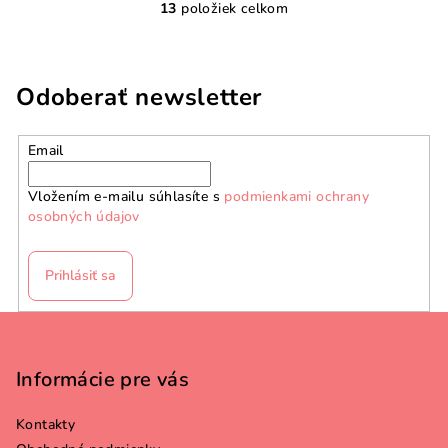
13
položiek celkom
O
v
l
á
Odoberať newsletter
d
a
Email
c
i
Vložením e-mailu súhlasíte s
podmienkami ochrany
e
osobných údajov
p
r
v
Prihlásiť sa
k
y
Z
v
á
ý
p
Informácie pre vás
p
ä
i
Kontakty
s
t