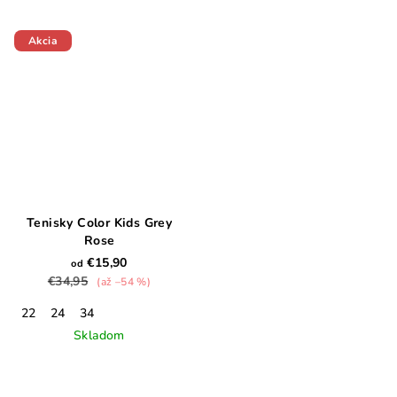
Akcia
Tenisky Color Kids Grey
Rose
€15,90
od
€34,95
(až –54 %)
22
24
34
Skladom