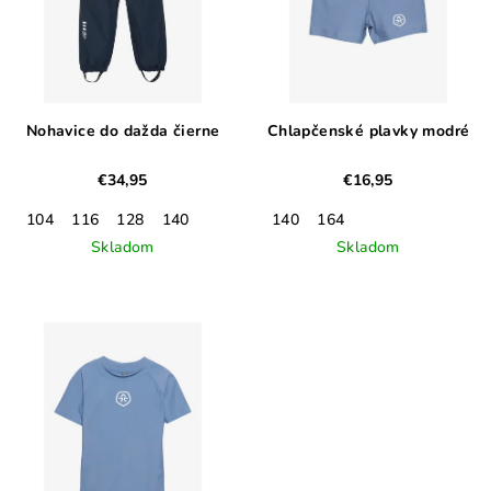
s
d
p
u
r
k
o
t
d
Nohavice do dažda čierne
Chlapčenské plavky modré
o
u
v
€34,95
€16,95
k
t
104
116
128
140
140
164
Skladom
Skladom
o
v