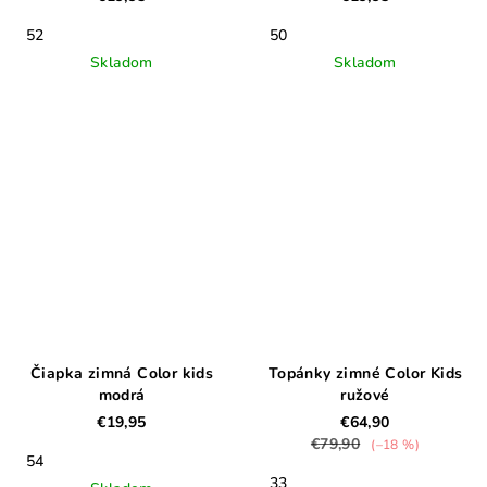
52
50
Skladom
Skladom
Čiapka zimná Color kids
Topánky zimné Color Kids
modrá
ružové
€19,95
€64,90
€79,90
(–18 %)
54
33