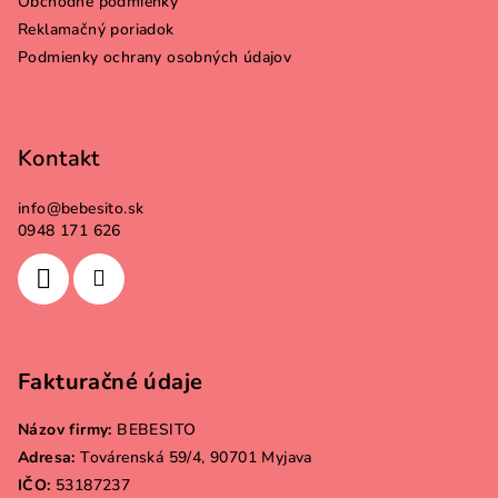
Obchodné podmienky
u
i
Reklamačný poriadok
e
Podmienky ochrany osobných údajov
Kontakt
info
@
bebesito.sk
0948 171 626
Fakturačné údaje
Názov firmy:
BEBESITO
Adresa:
Továrenská 59/4, 90701 Myjava
IČO:
53187237