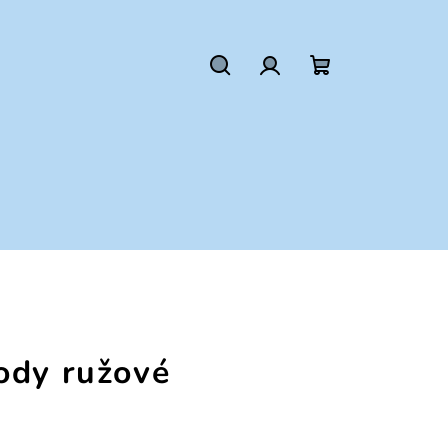
Hľadať
Prihlásenie
Nákupný
košík
ody ružové