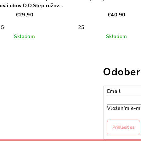
ová obuv D.D.Step ružovo
šedá
€29,90
€40,90
35
25
Skladom
Skladom
Odober
Email
Vložením e-ma
Prihlásiť sa