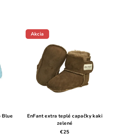
Akcia
Plátené topánky D.D.Step Blue
EnFant extra teplé capačky kaki
zelené
€25