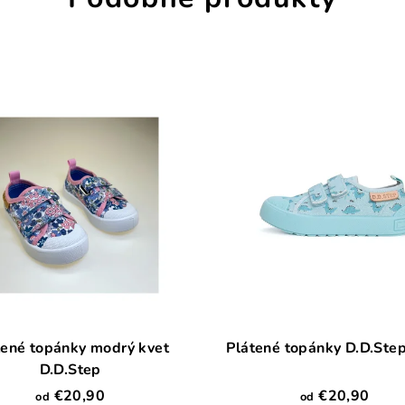
tené topánky modrý kvet
D.D.Step
€20,90
€20,90
od
od