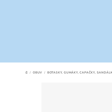
Prejsť
na
obsah
/
OBUV
/
BOTASKY, GUMÁKY, CAPAČKY, SANDÁL
DOMOV