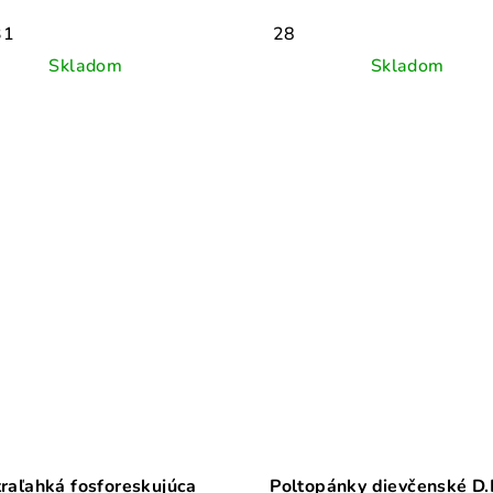
31
28
Skladom
Skladom
traľahká fosforeskujúca
Poltopánky dievčenské D.