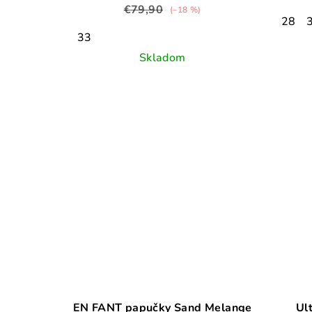
€79,90
(–18 %)
28
33
Skladom
EN FANT papučky Sand Melange
Ul