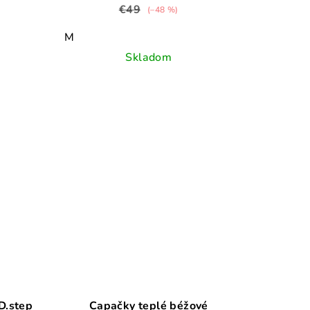
€49
(–48 %)
M
Skladom
D.step
Capačky teplé béžové